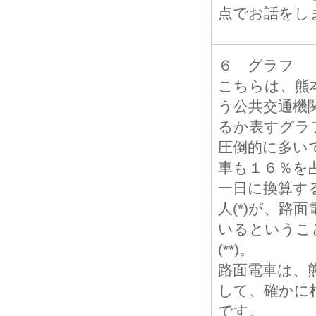
点でお話をし
６ グラフ
こちらは、熊
う公共交通機
るか表すグラ
圧倒的に多い
車も１６％を
一日に換算する
人(*)が、路
いるというこ
(**)。
路面電車は、
して、確かに
です。