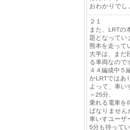
おわかりでし
２１
また、LRTの
題となってい
熊本を走って
大半は、まだ
る車両なので
４４編成中５
かLRTではあ
よって、車い
～25分、
乗れる電車を
ばなりません
車いすユーザ
5分も待って