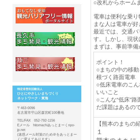
○改札からホーム
電車は便利な乗り
まな人は電車が好
最近では、交通バ
す。しかし、現状
まずは、事前準備
ポイント！
○まちの中の移
根づく路面電車
○低床電車のこ
特定非営利活動法人
いいこと
ひとにやさしいまちづくり
ネットワーク・東海
○こんな“低床”
だ課題はあるの
〒463-0096
名古屋市守山区森宮町100番地
TEL/FAX 052-792-1156
【熊本のまちの
Eメール hitomachiあっとまーくnpo-
jp.net
１
(迷惑メール対策のため＠をあっとまー
くに変えてあります）