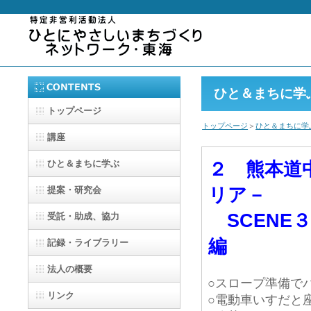
ひと＆まちに学
トップページ
トップページ
＞
ひと＆まちに学
講座
ひと＆まちに学ぶ
２ 熊本道
リア－
提案・研究会
SCENE
受託・助成、協力
編
記録・ライブラリー
法人の概要
○スロープ準備で
リンク
○電動車いすだと