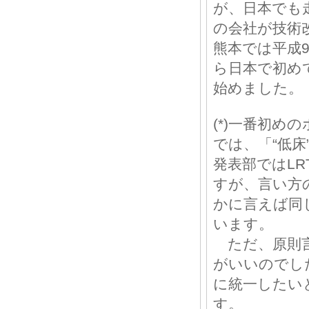
が、日本でも
の会社が技術
熊本では平成9(
ら日本で初め
始めました。
(*)一番初め
では、「“低床
発表部ではL
すが、言い方
かに言えば同
います。
ただ、原則
がいいのでし
に統一したい
す。