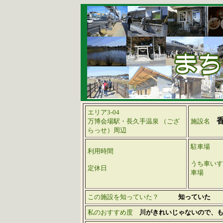
エリア3-04
万博会場駅・長久手温泉 （ござ
施設名
らっせ）周辺
駐車場
利用時間
うち車いす
定休日
車場
この施設を知っていた？
知っていた
私のおすすめ度
川がきれいじゃないので、