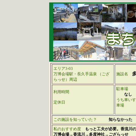
エリア3-03
万博会場駅・長久手温泉 （ござ
施設名
らっせ）周辺
駐車場
利用時間
なし
うち車いす
定休日
車場
この施設を知っていた？
知らなかった
私のおすすめ度
もっと工夫が必要。香流川
万博会場→香流川→多度神社→ござらっせ